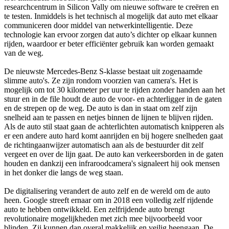
researchcentrum in Silicon Vally om nieuwe software te creëren en
te testen. Inmiddels is het technisch al mogelijk dat auto met elkaar
communiceren door middel van netwerkintelligentie. Deze
technologie kan ervoor zorgen dat auto’s dichter op elkaar kunnen
rijden, waardoor er beter efficiënter gebruik kan worden gemaakt
van de weg.
De nieuwste Mercedes-Benz S-klasse bestaat uit zogenaamde
slimme auto's. Ze zijn rondom voorzien van camera's. Het is
mogelijk om tot 30 kilometer per uur te rijden zonder handen aan het
stuur en in de file houdt de auto de voor- en achterligger in de gaten
en de strepen op de weg. De auto is dan in staat om zelf zijn
snelheid aan te passen en netjes binnen de lijnen te blijven rijden.
Als de auto stil staat gaan de achterlichten automatisch knipperen als
er een andere auto hard komt aanrijden en bij hogere snelheden gaat
de richtingaanwijzer automatisch aan als de bestuurder dit zelf
vergeet en over de lijn gaat. De auto kan verkeersborden in de gaten
houden en dankzij een infraroodcamera's signaleert hij ook mensen
in het donker die langs de weg staan.
De digitalisering verandert de auto zelf en de wereld om de auto
heen. Google streeft ernaar om in 2018 een volledig zelf rijdende
auto te hebben ontwikkeld. Een zelfrijdende auto brengt
revolutionaire mogelijkheden met zich mee bijvoorbeeld voor
blinden. Zij kunnen dan overal makkelijk en veilig heengaan. De