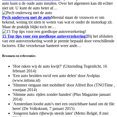
auto kunt u de oude auto inruilen. Over het algemeen kan dit echter
niet uit. U kunt de auto beter af…
Pech onderweg met de auto
Meestal staan de vrouwen er om
bekend, weinig tot niets te weten van wat er onder de motorkap zit.
Maar de praktijk blijkt toch ne…
15 Top tips voor een goedkope autoverzekering!
Bij het afsluiten
van een autoverzekering wordt je premie bepaald door verschillende
factoren. Elke verzekeraar hanteert weer ande…
Bronnen en referenties
'Hoe raken wij de auto kwijt?' (Uitzending Tegenlicht, 16
februari 2014)
'Een auto bezitten en/of een auto delen' door Avdplas
(www.infonu.nl)
'Slimmer omgaan met mobiliteit' door Alfred Bos (TNOTime ,
voorjaar 2014)
'Slimme auto: rijden zonder handen' (Plus Magazine januari
2014)
'Amsterdam loodst auto's met een onzichtbare hand om de file
heen' (De Volkskrant, 7 januari 2015)
'Jongeren halen rijbewijs steeds later' (Metro België, 8 mei