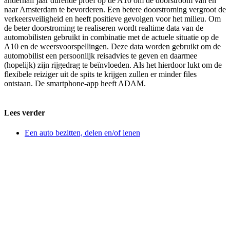
anderhalf jaar durende proef op de A10 om de doorstroom van en
naar Amsterdam te bevorderen. Een betere doorstroming vergroot de
verkeersveiligheid en heeft positieve gevolgen voor het milieu. Om
de beter doorstroming te realiseren wordt realtime data van de
automobilisten gebruikt in combinatie met de actuele situatie op de
A10 en de weersvoorspellingen. Deze data worden gebruikt om de
automobilist een persoonlijk reisadvies te geven en daarmee
(hopelijk) zijn rijgedrag te beïnvloeden. Als het hierdoor lukt om de
flexibele reiziger uit de spits te krijgen zullen er minder files
ontstaan. De smartphone-app heeft ADAM.
Lees verder
Een auto bezitten, delen en/of lenen