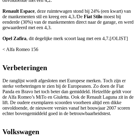
onvoldoende met een 4,2.
Renault Espace
, deze ruimtewagen stond bij 24% (een kwart) van
de mankementen stil en kreeg een 4,3./De
Fiat Stilo
moest bij
eenderde (30%) van de mankementen direct naar de garage, en werd
gewaardeerd met een 4,3.
Opel Zafira
, dit degelijke merk scoort laag met een 4,7.[/OLIST]
< Alfa Romeo 156
Verbeteringen
De ranglijst wordt afgesloten met Europese merken. Toch zijn er
sterke verbeteringen te zien bij de Europeanen. Zo doen de Fiat
Panda en Bravo het toch beter dan gemiddeld. Hetzelfde geldt voor
de Alfa Romeo’s MiTo en Giuletta. Ook de Renault Laguna zit in de
lift. De oudere exemplaren scoorden voorheen altijd een dikke
onvoldoende, de nieuwere versies vanaf het bouwjaar 2007 scoren
echter bovengemiddeld goed in de betrouwbaarheidstest.
Volkswagen