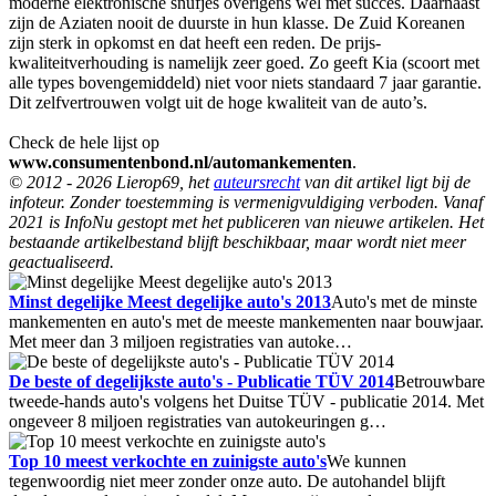
moderne elektronische snufjes overigens wel met succes. Daarnaast
zijn de Aziaten nooit de duurste in hun klasse. De Zuid Koreanen
zijn sterk in opkomst en dat heeft een reden. De prijs-
kwaliteitverhouding is namelijk zeer goed. Zo geeft Kia (scoort met
alle types bovengemiddeld) niet voor niets standaard 7 jaar garantie.
Dit zelfvertrouwen volgt uit de hoge kwaliteit van de auto’s.
Check de hele lijst op
www.consumentenbond.nl/automankementen
.
© 2012 - 2026 Lierop69, het
auteursrecht
van dit artikel ligt bij de
infoteur. Zonder toestemming is vermenigvuldiging verboden. Vanaf
2021 is InfoNu gestopt met het publiceren van nieuwe artikelen. Het
bestaande artikelbestand blijft beschikbaar, maar wordt niet meer
geactualiseerd.
Minst degelijke Meest degelijke auto's 2013
Auto's met de minste
mankementen en auto's met de meeste mankementen naar bouwjaar.
Met meer dan 3 miljoen registraties van autoke…
De beste of degelijkste auto's - Publicatie TÜV 2014
Betrouwbare
tweede-hands auto's volgens het Duitse TÜV - publicatie 2014. Met
ongeveer 8 miljoen registraties van autokeuringen g…
Top 10 meest verkochte en zuinigste auto's
We kunnen
tegenwoordig niet meer zonder onze auto. De autohandel blijft